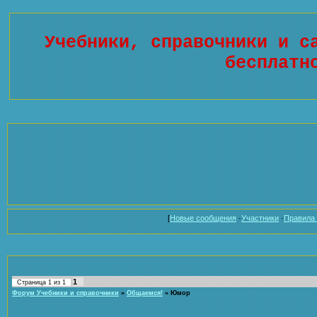
Учебники, справочники и с
бесплатн
[
Новые сообщения
·
Участники
·
Правила
1
Страница
1
из
1
Форум Учебники и справочники
»
Общаемся!
»
Юмор