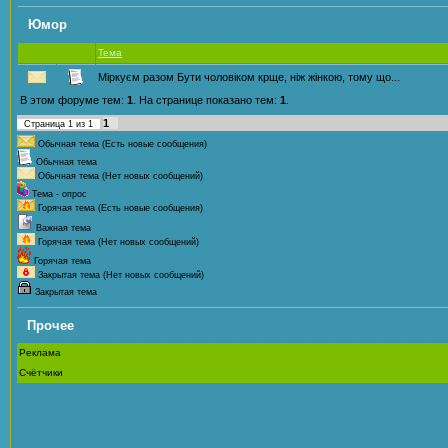
Юмор
Тема
Міркуєм разом Бути чоловіком крще, ніж жінкою, тому що...
В этом форуме тем:
1
. На странице показано тем:
1
.
1
Страница
1
из
1
Обычная тема (Есть новые сообщения)
Обычная тема
Обычная тема (Нет новых сообщений)
Тема - опрос
Горячая тема (Есть новые сообщения)
Важная тема
Горячая тема (Нет новых сообщений)
Горячая тема
Закрытая тема (Нет новых сообщений)
Закрытая тема
Прочее
Реклама
Счётчики