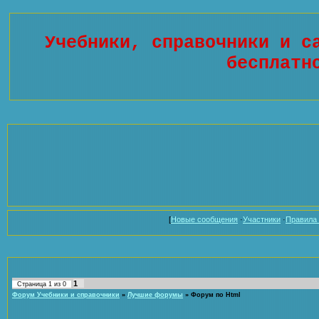
Учебники, справочники и с
бесплатн
[
Новые сообщения
·
Участники
·
Правила
1
Страница
1
из
0
Форум Учебники и справочники
»
Лучшие форумы
»
Форум по Html