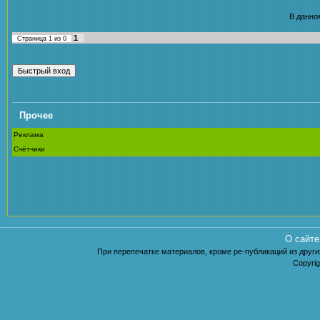
В данно
1
Страница
1
из
0
Прочее
Реклама
Счётчики
О сайте
При перепечатке материалов, кроме ре-публикаций из других
Copyrig