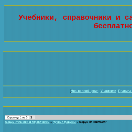
Учебники, справочники и с
бесплатн
[
Новые сообщения
·
Участники
·
Правила
1
Страница
1
из
0
Форум Учебники и справочники
»
Лучшие форумы
»
Форум по Illustrator