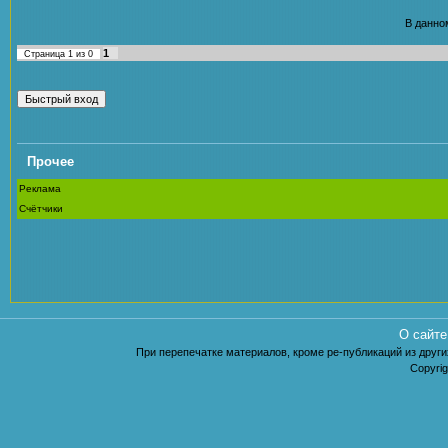
В данно
1
Страница
1
из
0
Прочее
Реклама
Счётчики
О сайте
При перепечатке материалов, кроме ре-публикаций из других
Copyrig