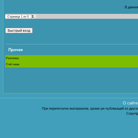
В данно
1
Страница
1
из
0
Прочее
Реклама
Счётчики
О сайте
При перепечатке материалов, кроме ре-публикаций из других
Copyrig