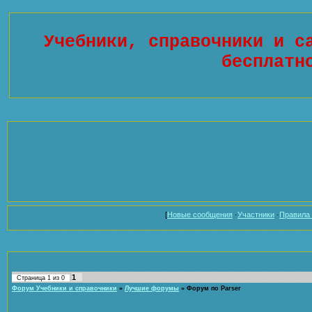
Учебники, справочники и с
бесплатн
[
Новые сообщения
·
Участники
·
Правила
1
Страница
1
из
0
Форум Учебники и справочники
»
Лучшие форумы
»
Форум по Parser